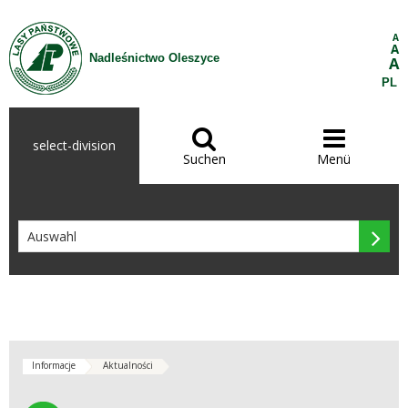
Zum Inhalt wechseln
A
A
Nadleśnictwo Oleszyce
A
PL


select-division
Suchen
Menü

Informacje
Aktualności