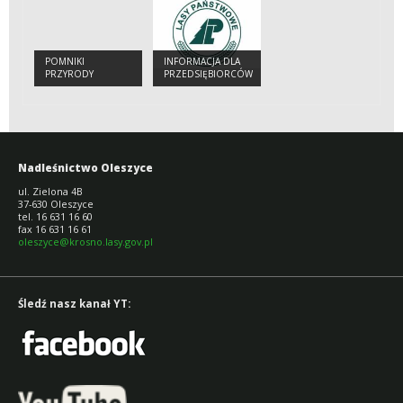
POMNIKI
INFORMACJA DLA
PRZYRODY
PRZEDSIĘBIORCÓW
Nadleśnictwo Oleszyce
ul. Zielona 4B
37-630 Oleszyce
tel. 16 631 16 60
fax 16 631 16 61
oleszyce@krosno.lasy.gov.pl
Śledź nasz kanał YT: