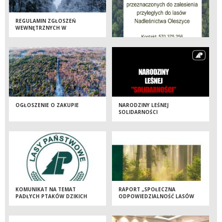
REGULAMIN ZGŁOSZEŃ
WEWNĘTRZNYCH W
NADLEŚNICTWIE OLESZYCE
OGŁOSZENIE O ZAKUPIE
NARODZINY LEŚNEJ
SOLIDARNOŚCI
KOMUNIKAT NA TEMAT
RAPORT „SPOŁECZNA
PADŁYCH PTAKÓW DZIKICH
ODPOWIEDZIALNOŚĆ LASÓW
POD KĄTEM OBECNOŚCI
PAŃSTWOWYCH” JUŻ DOSTĘPNY
WIRUSA PTASIEJ GRYPY