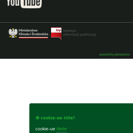
accesibility-declaration
🍪 cookie-ue-title?
cookie-ue
Mehr