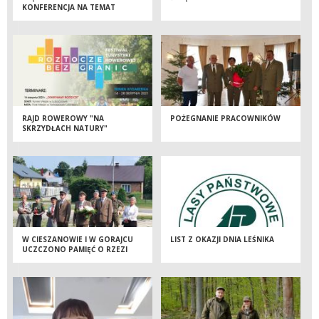
KONFERENCJA NA TEMAT
STRATEGII
BIORÓŻNORODNOŚCI 2030
RAJD ROWEROWY "NA
POŻEGNANIE PRACOWNIKÓW
SKRZYDŁACH NATURY"
W CIESZANOWIE I W GORAJCU
LIST Z OKAZJI DNIA LEŚNIKA
UCZCZONO PAMIĘĆ O RZEZI
WOŁYŃSKIEJ