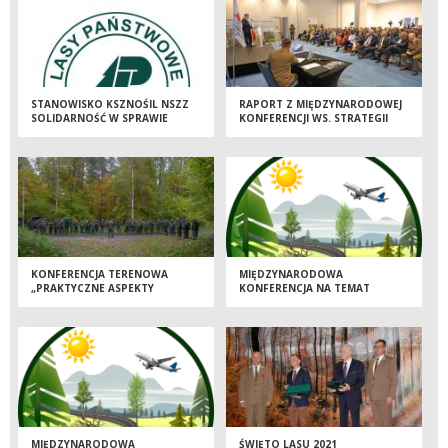
STANOWISKO KSZNOŚIL NSZZ
RAPORT Z MIĘDZYNARODOWEJ
SOLIDARNOŚĆ W SPRAWIE
KONFERENCJI WS. STRATEGII
STRATEGII LEŚNEJ UE DO 2030 R.
BIORÓŻNORODNOŚCI 2030
KONFERENCJA TERENOWA
MIĘDZYNARODOWA
„PRAKTYCZNE ASPEKTY
KONFERENCJA NA TEMAT
HODOWLI LASU NA
STRATEGII
PRZYKŁADZIE NADLEŚNICTWA
BIORÓŻNORODNOŚCI 2030
OLESZYCE”
MIĘDZYNARODOWA
ŚWIĘTO LASU 2021