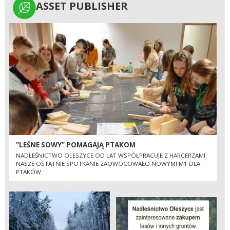
ASSET PUBLISHER
ASSET PUBLISHER
"LEŚNE SOWY" POMAGAJĄ PTAKOM
NADLEŚNICTWO OLESZYCE OD LAT WSPÓŁPRACUJE Z HARCERZAMI.
NASZE OSTATNIE SPOTKANIE ZAOWOCOWAŁO NOWYMI M1 DLA
PTAKÓW.