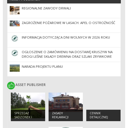
REGIONALNE ZAWODY DRWALI
ZAGROŻENIE POŻAROWE W LASACH. APEL O OSTROŻNOŚĆ
INFORMACJA DOTYCZĄCA DNI WOLNYCH W 2026 ROKU
OGŁOSZENIE O ZAMÓWIENIU NA DOSTAWĘ KRUSZYW NA
DROGI LEŚNE SKŁADY DREWNA ORAZ SZLAKI ZRYWKOWE
NARADA PROJEKTU PLANU
ASSET PUBLISHER
ASSET PUBLISHER
SPRZEDAŻ
ZASADY
CENNIK
SADZONEK I
REKLAMACJI
DETALICZNEJ
CHOINEK
SPRZEDAŻY
DREWNA