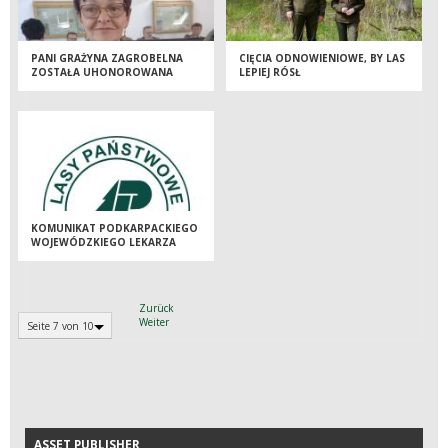
PANI GRAŻYNA ZAGROBELNA
CIĘCIA ODNOWIENIOWE, BY LAS
ZOSTAŁA UHONOROWANA
LEPIEJ RÓSŁ
DIAMENTOWYM KORDELASEM
LEŚNIKA POLSKIEGO –
NAJWYŻSZYM I NAJWAŻNIEJSZYM
LEŚNYM ODZNACZENIEM.
KOMUNIKAT PODKARPACKIEGO
WOJEWÓDZKIEGO LEKARZA
WETERYNARII
Zurück
Weiter
Seite 7 von 10
ASSET PUBLISHER
ASSET PUBLISHER