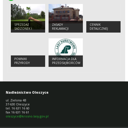
SPRZEDAŻ
ZASADY
CENNIK
SADZONEK I
REKLAMACJI
DETALICZNEJ
CHOINEK
SPRZEDAŻY
DREWNA
POMNIKI
INFORMACJA DLA
PRZYRODY
PRZEDSIĘBIORCÓW
Nadleśnictwo Oleszyce
ul. Zielona 4B
37-630 Oleszyce
tel. 16 631 16 60
fax 16 631 16 61
oleszyce@krosno.lasy.gov.pl