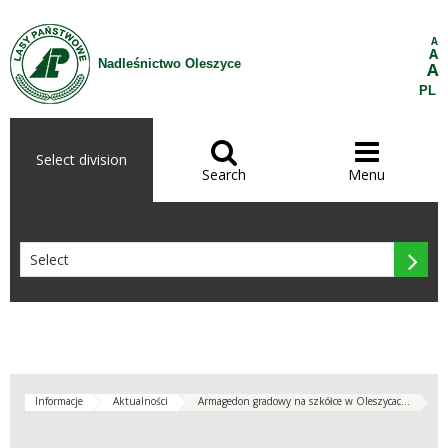
Skip to Content
A
A
Nadleśnictwo Oleszyce
A
PL


Select division
Search
Menu

Informacje
Aktualności
Armagedon gradowy na szkółce w Oleszycac...