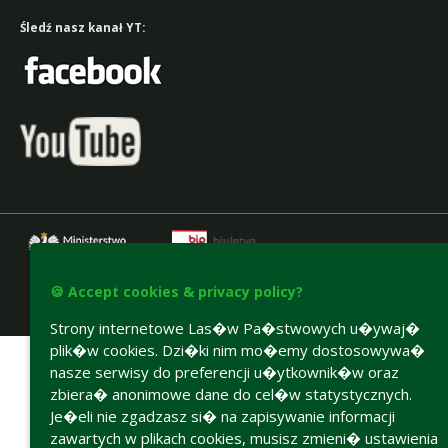
Śledź nasz kanał YT:
🍪 Accept cookies & privacy policy?
Accesibility declaration
Strony internetowe Las�w Pa�stwowych u�ywaj�
plik�w cookies. Dzi�ki nim mo�emy dostosowywa�
nasze serwisy do preferencji u�ytkownik�w oraz
zbiera� anonimowe dane do cel�w statystycznych.
Je�eli nie zgadzasz si� na zapisywanie informacji
zawartych w plikach cookies, musisz zmieni� ustawienia