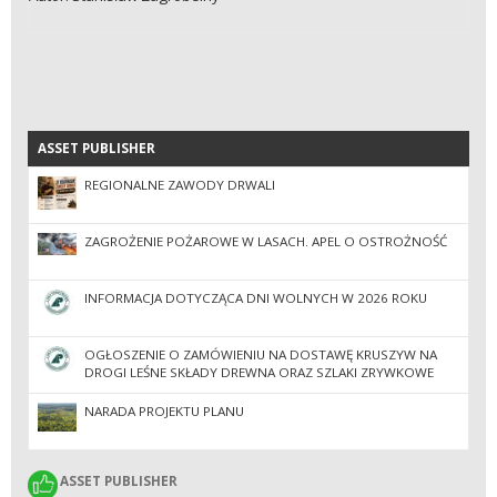
ASSET PUBLISHER
ASSET PUBLISHER
REGIONALNE ZAWODY DRWALI
ZAGROŻENIE POŻAROWE W LASACH. APEL O OSTROŻNOŚĆ
INFORMACJA DOTYCZĄCA DNI WOLNYCH W 2026 ROKU
OGŁOSZENIE O ZAMÓWIENIU NA DOSTAWĘ KRUSZYW NA
DROGI LEŚNE SKŁADY DREWNA ORAZ SZLAKI ZRYWKOWE
NARADA PROJEKTU PLANU
ASSET PUBLISHER
ASSET PUBLISHER