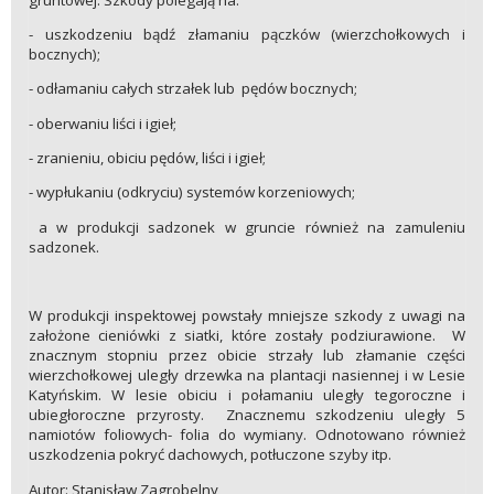
- uszkodzeniu bądź złamaniu pączków (wierzchołkowych i
bocznych);
- odłamaniu całych strzałek lub pędów bocznych;
- oberwaniu liści i igieł;
- zranieniu, obiciu pędów, liści i igieł;
- wypłukaniu (odkryciu) systemów korzeniowych;
a w produkcji sadzonek w gruncie również na zamuleniu
sadzonek.
W produkcji inspektowej powstały mniejsze szkody z uwagi na
założone cieniówki z siatki, które zostały podziurawione. W
znacznym stopniu przez obicie strzały lub złamanie części
wierzchołkowej uległy drzewka na plantacji nasiennej i w Lesie
Katyńskim. W lesie obiciu i połamaniu uległy tegoroczne i
ubiegłoroczne przyrosty. Znacznemu szkodzeniu uległy 5
namiotów foliowych- folia do wymiany. Odnotowano również
uszkodzenia pokryć dachowych, potłuczone szyby itp.
Autor: Stanisław Zagrobelny