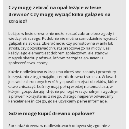
Czy mogę zebrać na opał leżące w lesie
drewno? Czy mogę wyciąć kilka gałązek na
stroisz?
Leżące w lesie drewno nie może zostać zabrane bez zgody i
wiedzy leśniczego. Podobnie nie można samodzielnie wycinać
gałązek na stroisz, zbierać mchu czy porostów na wianki lub
stroiki, czy pozyskiwać chrustu brzozowego na miotły. Las i
każdy jego element jest dobrem społecznym, ale stanowi
majątek skarbu państwa, którym zarządzają w imieniu
społeczeństwa leśnicy.
Każde nadleśnictwo w kraju ma określone zasady i procedury
korzystania z tego majątku, cennik drewna i stroiszu. W lasach
jest wiele chronionych w różny sposób miejsc i obiektów, które
łatwo zniszczyć. Leśnicy mają pełną wiedzę na temat lasu, w
którym gospodarują i chętnie pomogą w racjonalnym i zgodnym
z prawem korzystaniu z niego. Dlatego najpierw odwiedźmy
kancelarię leśniczego, gdzie uzyskamy pełne informacje.
Gdzie mogę kupić drewno opałowe?
Sprzedaż drewna w nadleśnictwach odbywa się zgodnie z