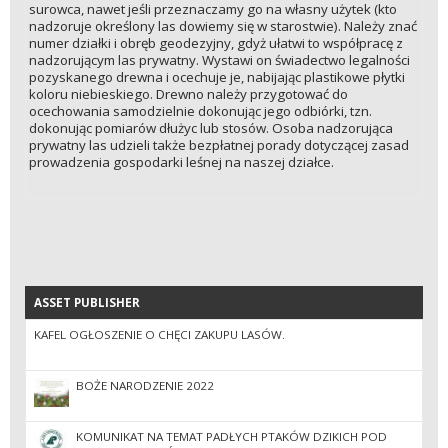
surowca, nawet jeśli przeznaczamy go na własny użytek (kto
nadzoruje określony las dowiemy się w starostwie). Należy znać
numer działki i obręb geodezyjny, gdyż ułatwi to współpracę z
nadzorującym las prywatny. Wystawi on świadectwo legalności
pozyskanego drewna i ocechuje je, nabijając plastikowe płytki
koloru niebieskiego. Drewno należy przygotować do
ocechowania samodzielnie dokonując jego odbiórki, tzn.
dokonując pomiarów dłużyc lub stosów. Osoba nadzorująca
prywatny las udzieli także bezpłatnej porady dotyczącej zasad
prowadzenia gospodarki leśnej na naszej działce.
ASSET PUBLISHER
ASSET PUBLISHER
KAFEL OGŁOSZENIE O CHĘCI ZAKUPU LASÓW.
BOŻE NARODZENIE 2022
KOMUNIKAT NA TEMAT PADŁYCH PTAKÓW DZIKICH POD