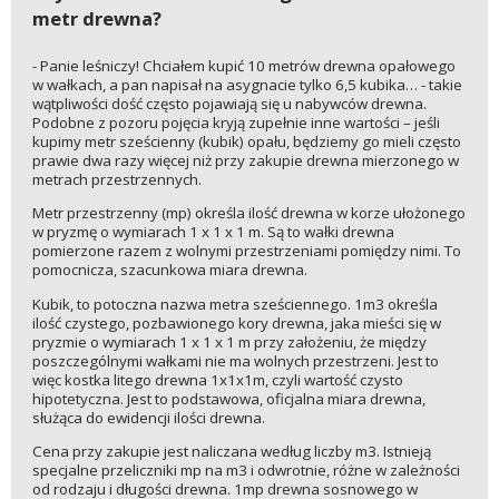
metr drewna?
- Panie leśniczy! Chciałem kupić 10 metrów drewna opałowego
w wałkach, a pan napisał na asygnacie tylko 6,5 kubika… - takie
wątpliwości dość często pojawiają się u nabywców drewna.
Podobne z pozoru pojęcia kryją zupełnie inne wartości – jeśli
kupimy metr sześcienny (kubik) opału, będziemy go mieli często
prawie dwa razy więcej niż przy zakupie drewna mierzonego w
metrach przestrzennych.
Metr przestrzenny (mp) określa ilość drewna w korze ułożonego
w pryzmę o wymiarach 1 x 1 x 1 m. Są to wałki drewna
pomierzone razem z wolnymi przestrzeniami pomiędzy nimi. To
pomocnicza, szacunkowa miara drewna.
Kubik, to potoczna nazwa metra sześciennego. 1m3 określa
ilość czystego, pozbawionego kory drewna, jaka mieści się w
pryzmie o wymiarach 1 x 1 x 1 m przy założeniu, że między
poszczególnymi wałkami nie ma wolnych przestrzeni. Jest to
więc kostka litego drewna 1x1x1m, czyli wartość czysto
hipotetyczna. Jest to podstawowa, oficjalna miara drewna,
służąca do ewidencji ilości drewna.
Cena przy zakupie jest naliczana według liczby m3. Istnieją
specjalne przeliczniki mp na m3 i odwrotnie, różne w zależności
od rodzaju i długości drewna. 1mp drewna sosnowego w