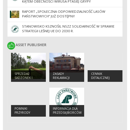
KĄTEM OBECNOŚCI WIRUSA PTASIEJ GRYPY
RAPORT „SPOŁECZNA ODPOWIEDZIALNOŚĆ LASÓW
PAŃSTWOWYCH” JUŻ DOSTĘPNY
STANOWISKO KSZNOŚIL NSZZ SOLIDARNOŚĆ W SPRAWIE
STRATEGII LEŚNEJ UE DO 2030 R.
ASSET PUBLISHER
ASSET PUBLISHER
SPRZEDAŻ
ZASADY
CENNIK
SADZONEK I
REKLAMACJI
DETALICZNEJ
CHOINEK
SPRZEDAŻY
DREWNA
POMNIKI
INFORMACJA DLA
PRZYRODY
PRZEDSIĘBIORCÓW