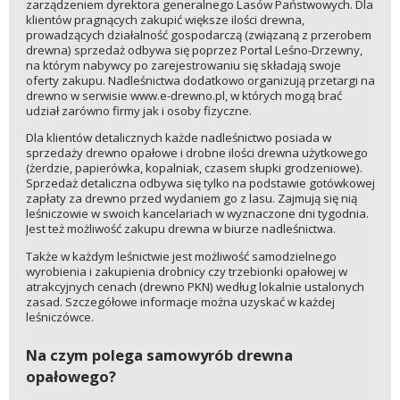
zarządzeniem dyrektora generalnego Lasów Państwowych. Dla
klientów pragnących zakupić większe ilości drewna,
prowadzących działalność gospodarczą (związaną z przerobem
drewna) sprzedaż odbywa się poprzez Portal Leśno-Drzewny,
na którym nabywcy po zarejestrowaniu się składają swoje
oferty zakupu. Nadleśnictwa dodatkowo organizują przetargi na
drewno w serwisie www.e-drewno.pl, w których mogą brać
udział zarówno firmy jak i osoby fizyczne.
Dla klientów detalicznych każde nadleśnictwo posiada w
sprzedaży drewno opałowe i drobne ilości drewna użytkowego
(żerdzie, papierówka, kopalniak, czasem słupki grodzeniowe).
Sprzedaż detaliczna odbywa się tylko na podstawie gotówkowej
zapłaty za drewno przed wydaniem go z lasu. Zajmują się nią
leśniczowie w swoich kancelariach w wyznaczone dni tygodnia.
Jest też możliwość zakupu drewna w biurze nadleśnictwa.
Także w każdym leśnictwie jest możliwość samodzielnego
wyrobienia i zakupienia drobnicy czy trzebionki opałowej w
atrakcyjnych cenach (drewno PKN) według lokalnie ustalonych
zasad. Szczegółowe informacje można uzyskać w każdej
leśniczówce.
Na czym polega samowyrób drewna
opałowego?