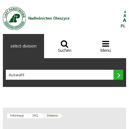
Zum Inhalt wechseln
A
A
Nadleśnictwo Oleszyce
A
PL


select-division
Suchen
Menü

Informacje
FAQ
Drewno