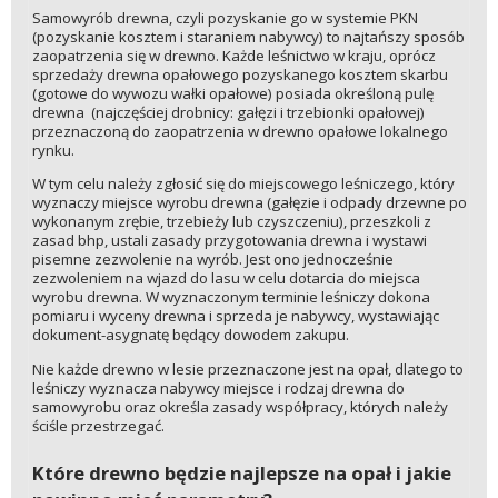
Samowyrób drewna, czyli pozyskanie go w systemie PKN
(pozyskanie kosztem i staraniem nabywcy) to najtańszy sposób
zaopatrzenia się w drewno. Każde leśnictwo w kraju, oprócz
sprzedaży drewna opałowego pozyskanego kosztem skarbu
(gotowe do wywozu wałki opałowe) posiada określoną pulę
drewna (najczęściej drobnicy: gałęzi i trzebionki opałowej)
przeznaczoną do zaopatrzenia w drewno opałowe lokalnego
rynku.
W tym celu należy zgłosić się do miejscowego leśniczego, który
wyznaczy miejsce wyrobu drewna (gałęzie i odpady drzewne po
wykonanym zrębie, trzebieży lub czyszczeniu), przeszkoli z
zasad bhp, ustali zasady przygotowania drewna i wystawi
pisemne zezwolenie na wyrób. Jest ono jednocześnie
zezwoleniem na wjazd do lasu w celu dotarcia do miejsca
wyrobu drewna. W wyznaczonym terminie leśniczy dokona
pomiaru i wyceny drewna i sprzeda je nabywcy, wystawiając
dokument-asygnatę będący dowodem zakupu.
Nie każde drewno w lesie przeznaczone jest na opał, dlatego to
leśniczy wyznacza nabywcy miejsce i rodzaj drewna do
samowyrobu oraz określa zasady współpracy, których należy
ściśle przestrzegać.
Które drewno będzie najlepsze na opał i jakie