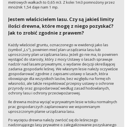
metrowych wałkach to 0,65 m3. Z kolei 1m3 pomnożony przez
mnożnik 1,54 daje nam 1 mp.
Jestem właścicielem lasu. Czy są jakieś limity
ilości drewna, które mogę z niego pozyskać?
Jak to zrobić zgodnie z prawem?
Każdy właściciel gruntu, oznaczonego w ewidencji jako las
(symbol „Ls"), powinien mieć plan urządzania lasu lub
uproszczony plan urządzania lasu. Jeżeli go nie ma, to powinien
wystąpić do starosty, który z mocy Ustawy o lasach sprawuje
nadzór nad lasami prywatnymi, o wydanie decyzji określającej
zadania gospodarki leśnej. We własnym lesie należy oczywiście
gospodarować zgodnie z zapisami ustawy o lasach, która
obowiązuje dla wszystkich lasów, bez względu na formę ich
własności, ale także respektować przepisy ustawy o ochronie
przyrody oraz gospodarować według zasad hodowlanych,
ochrony lasu i ochrony przeciwpożarowej.
Ile drewna można wyciąć w prywatnym lesie w toku normalnych
prac gospodarczych zaplanowano we wspomnianym
uproszczonym planie urządzania lasu.
Po wycięciu drewna należy zwrócić się do leśniczego
nadzorującego lasy prywatne o zalegalizowanie pozyskanego