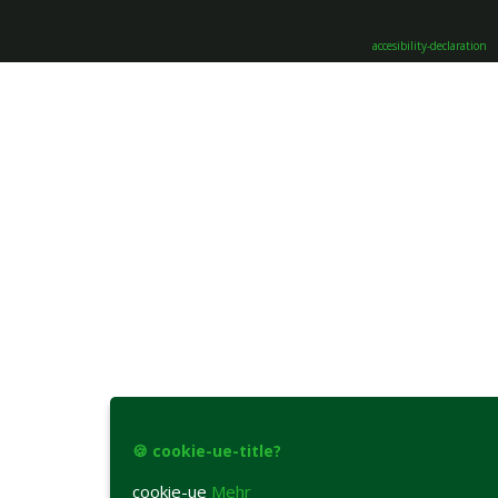
accesibility-declaration
🍪 cookie-ue-title?
cookie-ue
Mehr