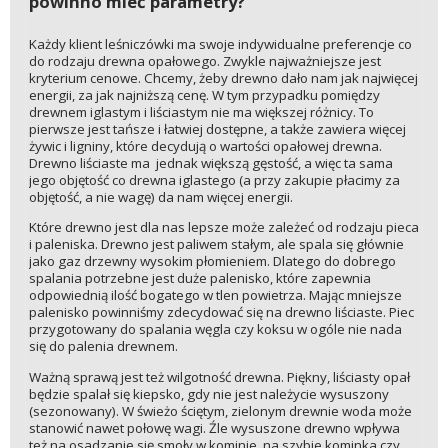
powinno mieć parametry?
Każdy klient leśniczówki ma swoje indywidualne preferencje co
do rodzaju drewna opałowego. Zwykle najważniejsze jest
kryterium cenowe. Chcemy, żeby drewno dało nam jak najwięcej
energii, za jak najniższą cenę. W tym przypadku pomiędzy
drewnem iglastym i liściastym nie ma większej różnicy. To
pierwsze jest tańsze i łatwiej dostępne, a także zawiera więcej
żywic i ligniny, które decydują o wartości opałowej drewna.
Drewno liściaste ma jednak większą gęstość, a więc ta sama
jego objętość co drewna iglastego (a przy zakupie płacimy za
objętość, a nie wagę) da nam więcej energii.
Które drewno jest dla nas lepsze może zależeć od rodzaju pieca
i paleniska. Drewno jest paliwem stałym, ale spala się głównie
jako gaz drzewny wysokim płomieniem. Dlatego do dobrego
spalania potrzebne jest duże palenisko, które zapewnia
odpowiednią ilość bogatego w tlen powietrza. Mając mniejsze
palenisko powinniśmy zdecydować się na drewno liściaste. Piec
przygotowany do spalania węgla czy koksu w ogóle nie nada
się do palenia drewnem.
Ważną sprawą jest też wilgotność drewna. Piękny, liściasty opał
będzie spalał się kiepsko, gdy nie jest należycie wysuszony
(sezonowany). W świeżo ściętym, zielonym drewnie woda może
stanowić nawet połowę wagi. Źle wysuszone drewno wpływa
też na osadzanie się smoły w kominie, na szybie kominka czy