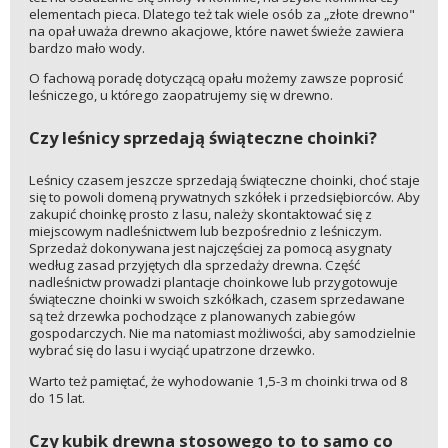
elementach pieca. Dlatego też tak wiele osób za „złote drewno"
na opał uważa drewno akacjowe, które nawet świeże zawiera
bardzo mało wody.
O fachową poradę dotyczącą opału możemy zawsze poprosić
leśniczego, u którego zaopatrujemy się w drewno.
Czy leśnicy sprzedają świąteczne choinki?
Leśnicy czasem jeszcze sprzedają świąteczne choinki, choć staje
się to powoli domeną prywatnych szkółek i przedsiębiorców. Aby
zakupić choinkę prosto z lasu, należy skontaktować się z
miejscowym nadleśnictwem lub bezpośrednio z leśniczym.
Sprzedaż dokonywana jest najczęściej za pomocą asygnaty
według zasad przyjętych dla sprzedaży drewna. Część
nadleśnictw prowadzi plantacje choinkowe lub przygotowuje
świąteczne choinki w swoich szkółkach, czasem sprzedawane
są też drzewka pochodzące z planowanych zabiegów
gospodarczych. Nie ma natomiast możliwości, aby samodzielnie
wybrać się do lasu i wyciąć upatrzone drzewko.
Warto też pamiętać, że wyhodowanie 1,5-3 m choinki trwa od 8
do 15 lat.
Czy kubik drewna stosowego to to samo co