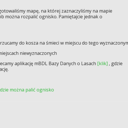
otowaliśmy mapę, na której zaznaczyliśmy na mapie
ób można rozpalić ognisko. Pamiętajcie jednak o
wyrzucamy do kosza na śmieci w miejscu do tego wyznaczony
w miejscach niewyznaczonych
lecamy aplikację mBDL Bazy Danych o Lasach
[klik]
, gdzie
ację.
dzie można palić ognisko