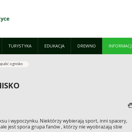
zyce
TURYSTYKA
EDUKACJA
DREWNO
INFORMACJ
apalić ognisko
NISKO
aksu i wypoczynku. Niektórzy wybierają sport, inni spacery,
 ale jest spora grupa fanów , którzy nie wyobrażają sbie