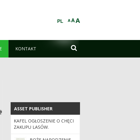
A
A
A
PL

E
KONTAKT
ASSET PUBLISHER
ASSET PUBLISHER
KAFEL OGŁOSZENIE O CHĘCI
ZAKUPU LASÓW.
BOŻE NARODZENIE