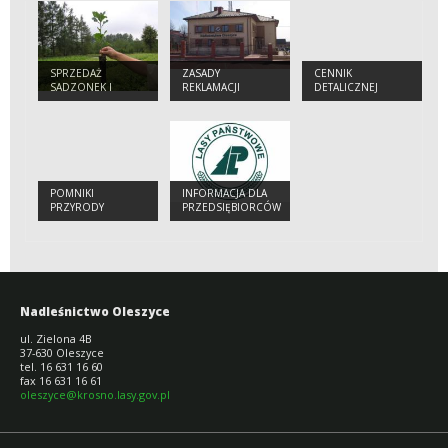
SPRZEDAŻ
ZASADY
CENNIK
SADZONEK I
REKLAMACJI
DETALICZNEJ
CHOINEK
SPRZEDAŻY
DREWNA
POMNIKI
INFORMACJA DLA
PRZYRODY
PRZEDSIĘBIORCÓW
Nadleśnictwo Oleszyce
ul. Zielona 4B
37-630 Oleszyce
tel. 16 631 16 60
fax 16 631 16 61
oleszyce@krosno.lasy.gov.pl