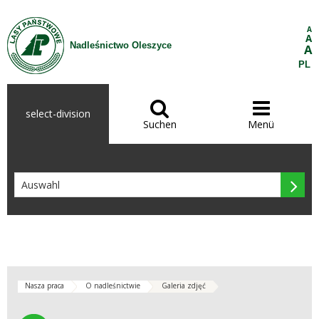
Zum Inhalt wechseln
A
A
Nadleśnictwo Oleszyce
A
PL


select-division
Suchen
Menü

Nasza praca
O nadleśnictwie
Galeria zdjęć