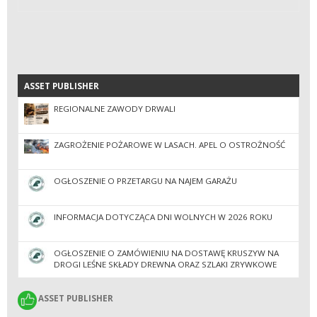
ASSET PUBLISHER
ASSET PUBLISHER
REGIONALNE ZAWODY DRWALI
ZAGROŻENIE POŻAROWE W LASACH. APEL O OSTROŻNOŚĆ
OGŁOSZENIE O PRZETARGU NA NAJEM GARAŻU
INFORMACJA DOTYCZĄCA DNI WOLNYCH W 2026 ROKU
OGŁOSZENIE O ZAMÓWIENIU NA DOSTAWĘ KRUSZYW NA
DROGI LEŚNE SKŁADY DREWNA ORAZ SZLAKI ZRYWKOWE
ASSET PUBLISHER
ASSET PUBLISHER