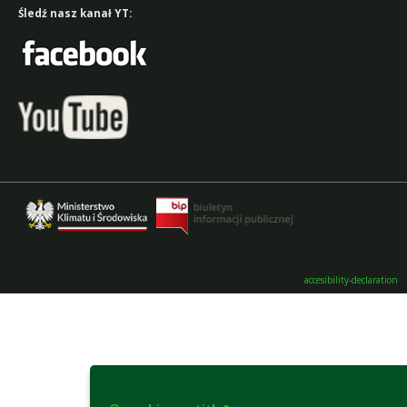
Śledź nasz kanał YT:
accesibility-declaration