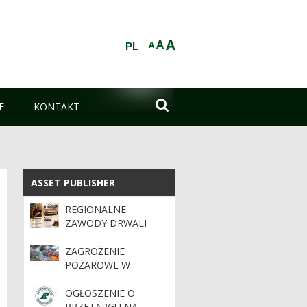
A
A
A
PL

E
KONTAKT
ASSET PUBLISHER
ASSET PUBLISHER
REGIONALNE
ZAWODY DRWALI
ZAGROŻENIE
POŻAROWE W
LASACH. APEL O
OSTROŻNOŚĆ
OGŁOSZENIE O
PRZETARGU NA