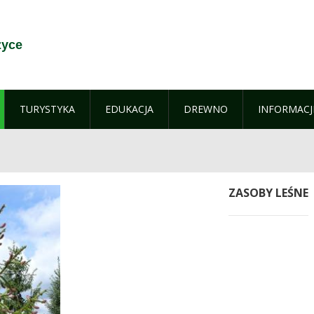
zyce
TURYSTYKA
EDUKACJA
DREWNO
INFORMACJ
ZASOBY LEŚNE