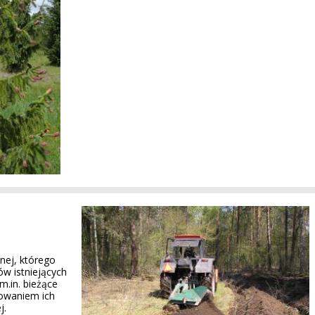
nej, którego
w istniejących
m.in. bieżące
owaniem ich
j.